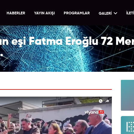
HABERLER
YAYIN AKIŞI
PROGRAMLAR
İLET
GALERİ
n eşi Fatma Eroğlu 72 Mer
.