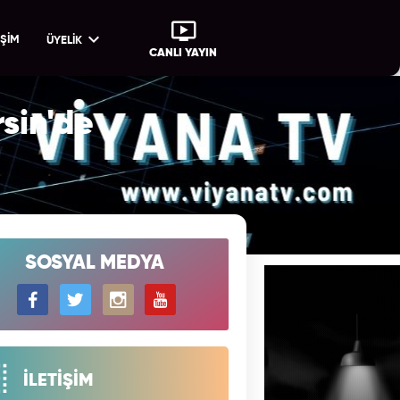
İŞİM
ÜYELİK
CANLI YAYIN
sin'de
SOSYAL MEDYA
İLETİŞİM