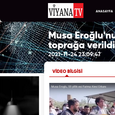
ANASAYFA
Musa Eroğlu'nu
toprağa verildi
2021-11-24 23:09:47
VİDEO BİLGİSİ