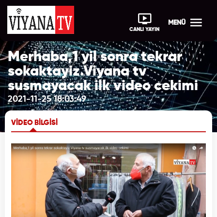
MENÜ
CANLI YAYIN
Merhaba,1 yil sonra tekrar
sokaktayiz.Viyana tv
susmayacak ilk video cekimi
2021-11-25 18:03:49
VİDEO BİLGİSİ