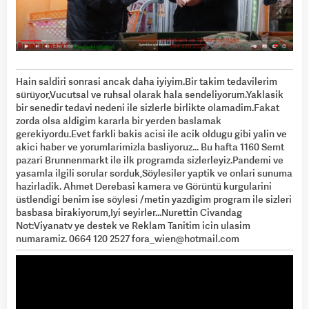
Hain saldiri sonrasi ancak daha iyiyim.Bir takim tedavilerim
sürüyor,Vucutsal ve ruhsal olarak hala sendeliyorum.Yaklasik
bir senedir tedavi nedeni ile sizlerle birlikte olamadim.Fakat
zorda olsa aldigim kararla bir yerden baslamak
gerekiyordu.Evet farkli bakis acisi ile acik oldugu gibi yalin ve
akici haber ve yorumlarimizla basliyoruz... Bu hafta 1160 Semt
pazari Brunnenmarkt ile ilk programda sizlerleyiz.Pandemi ve
yasamla ilgili sorular sorduk,Söylesiler yaptik ve onlari sunuma
hazirladik. Ahmet Derebasi kamera ve Görüntü kurgularini
üstlendigi benim ise söylesi /metin yazdigim program ile sizleri
basbasa birakiyorum,Iyi seyirler...Nurettin Civandag
Not:Viyanatv ye destek ve Reklam Tanitim icin ulasim
numaramiz. 0664 120 2527
fora_wien@hotmail.com