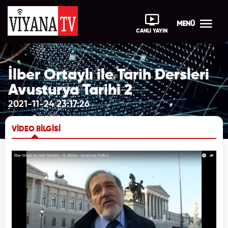
MENÜ
CANLI YAYIN
İlber Ortaylı ile Tarih Dersleri
Avusturya Tarihi 2
2021-11-24 23:17:26
VİDEO BİLGİSİ