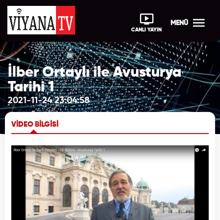
MENÜ
CANLI YAYIN
İlber Ortaylı ile Avusturya
Tarihi 1
2021-11-24 23:04:58
VİDEO BİLGİSİ