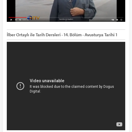
İlber Ortaylı ile Tarih Dersleri - 14. Bölüm - Avusturya Tarihi 1